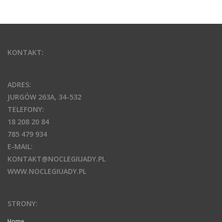
KONTAKT:
ADRES:
JURGÓW 263A, 34-532
TELEFONY:
18 208 20 84
785 479 934
E-MAIL:
KONTAKT@NOCLEGIUADY.PL
WWW.NOCLEGIUADY.PL
STRONY:
Home