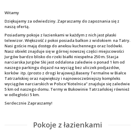
Witamy
Dziękujemy za odwiedziny. Zapraszamy do zapoznania się z
naszą ofertą.
Posiadamy
pokoje z łazienkami
w każdym z nich jest płaski
telewizor. Większość z pokoi posiada balkon z widokiem na
Tatry
.
Nasi goście mają dostęp do aneksu kuchennego oraz lodówki.
Nasz obiekt znajduje się w górnej nowszej części miejscowości
Jurgów
bardzo blisko do rzeki białki niespełna 250 m. Stacja
narciarska Jurgów Ski jest oddalona zaledwie o ponad 1 km od
naszego parkingu dojazd na wyciąg bez uliczek podjazdów,
korków itp. (prosto z drogi krajowej).
Baseny Termalne w Białce
Tatrzańskiej
oraz największy i najnowocześniejszy kompleks
wyciągów narciarskich w Polsce”Kotelnica” znajduje się zaledwie
5 km od naszego domu.
Termy w Bukowinie Tatrzańskiej
również
w odległości 5 km.
Serdecznie Zapraszamy!
Pokoje z łazienkami