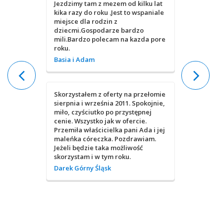
Jezdzimy tam z mezem od kilku lat
Byliśmy w
kika razy do roku .Jest to wspaniale
widokiem 
miejsce dla rodzin z
odpowiedn
dziecmi.Gospodarze bardzo
ciepło .
mili.Bardzo polecam na kazda pore
wyciągów 
roku.
tylko. Cis
sympatyc
Basia i Adam
zadowole
Bożena i 
Skorzystałem z oferty na przełomie
sierpnia i września 2011. Spokojnie,
miło, czyściutko po przystępnej
Cisza spo
cenie. Wszystko jak w ofercie.
pokój ora
Przemiła właścicielka pani Ada i jej
bardzo du
maleńka córeczka. Pozdrawiam.
Tatrzańs
Jeżeli będzie taka możliwość
można do
skorzystam i w tym roku.
Denis fro
Darek Górny Śląsk