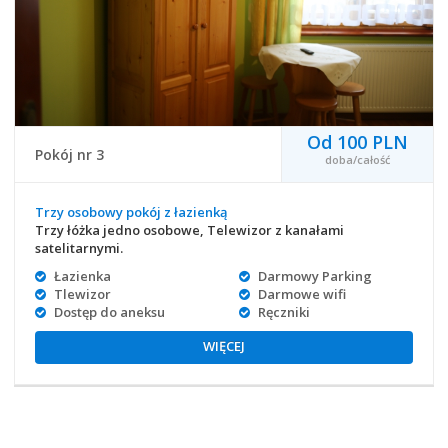
Od 100 PLN
Pokój nr 3
doba/całość
Trzy osobowy pokój z łazienką
Trzy łóżka jedno osobowe, Telewizor z kanałami
satelitarnymi.
Łazienka
Darmowy Parking
Tlewizor
Darmowe wifi
Dostęp do aneksu
Ręczniki
WIĘCEJ