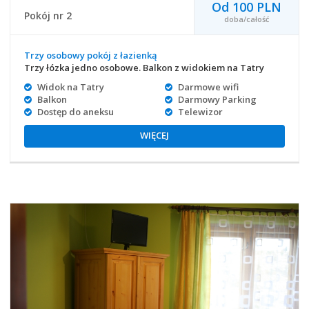
Od 100 PLN
Pokój nr 2
doba/całość
Trzy osobowy pokój z łazienką
Trzy łózka jedno osobowe. Balkon z widokiem na Tatry
Widok na Tatry
Darmowe wifi
Balkon
Darmowy Parking
Dostęp do aneksu
Telewizor
WIĘCEJ